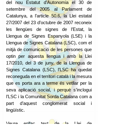
del nou Estatut d’Autonomia el 30 de
setembre del 2005 al Parlament de
Catalunya, a l’article 50.6, la Llei estatal
27/2007 del 23 d’octubre de 2007 reconeix
les llengües de signes de l’Estat, la
Llengua de Signes Espanyola (LSE) i la
Llengua de Signes Catalana (LSC), com el
mitjà de comunicació de les persones que
optin per aquesta llengua i amb la Llei
17/2010, del 3 de juny, de la Llengua de
Signes Catalana (LSC), l’LSC ha quedat
reconeguda en el territori català i la mesura
que es porta ara a terme és vetllar per la
seva aplicació social, i perquè s’inclogui
l’LSC i la Comunitat Sorda Catalana com a
part d’aquest conglomerat social i
lingüístic.
Veure enllaç text de la Llei de
LSC:
http://www.parlament.cat/activitat/cat
aleg/TL118.pdf