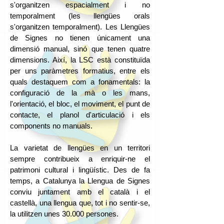
s'organitzen espacialment i no
temporalment (les llengües orals
s'organitzen temporalment). Les Llengües
de Signes no tienen únicament una
dimensió manual, sinó que tenen quatre
dimensions. Així, la LSC està constituïda
per uns paràmetres formatius, entre els
quals destaquem com a fonamentals: la
configuració de la mà o les mans,
l'orientació, el bloc, el moviment, el punt de
contacte, el planol d'articulació i els
components no manuals.
La varietat de llengües en un territori
sempre contribueix a enriquir-ne el
patrimoni cultural i lingüístic. Des de fa
temps, a Catalunya la Llengua de Signes
conviu juntament amb el català i el
castellà, una llengua que, tot i no sentir-se,
la utilitzen unes 30.000 persones.