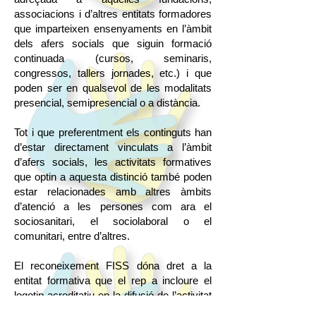
associacions i d’altres entitats formadores
que imparteixen ensenyaments en l’àmbit
dels afers socials que siguin formació
continuada (cursos, seminaris,
congressos, tallers jornades, etc.) i que
poden ser en qualsevol de les modalitats
presencial, semipresencial o a distància.
Tot i que preferentment els continguts han
d’estar directament vinculats a l’àmbit
d’afers socials, les activitats formatives
que optin a aquesta distinció també poden
estar relacionades amb altres àmbits
d’atenció a les persones com ara el
sociosanitari, el sociolaboral o el
comunitari, entre d’altres.
El reconeixement FISS dóna dret a la
entitat formativa que el rep a incloure el
logotip acreditatiu en la difusió de l’activitat
i mencionar el reconeixement per part del