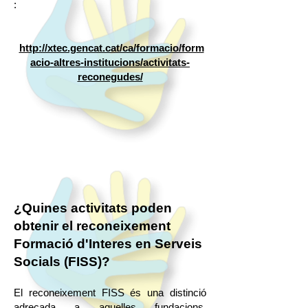
:
http://xtec.gencat.cat/ca/formacio/form
acio-altres-institucions/activitats-
reconegudes/
¿Quines activitats poden
obtenir el reconeixement
Formació
d'Interes en
Serveis
Socials (FISS)?
El reconeixement FISS és una distinció
adreçada a aquelles fundacions,